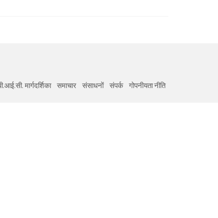
ी.आई.सी. मार्गदर्शिका
समाचार
संसाधनों
संपर्क
गोपनीयता नीति