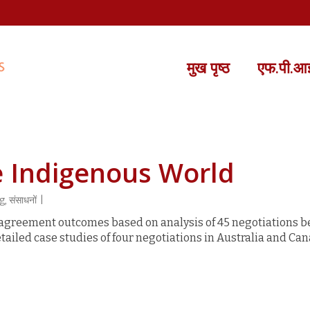
मुख पृष्ठ
एफ.पी.आई.
e Indigenous World
g
,
संसाधनों
|
ws agreement outcomes based on analysis of 45 negotiations
tailed case studies of four negotiations in Australia and Can