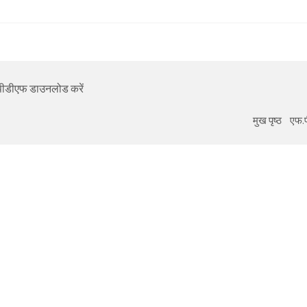
का पीडीएफ डाउनलोड करें
मुख पृष्ठ
एफ.प