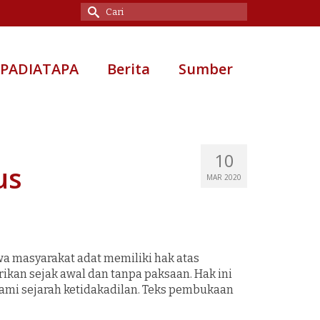
Search
for:
 PADIATAPA
Berita
Sumber
10
us
MAR 2020
 masyarakat adat memiliki hak atas
kan sejak awal dan tanpa paksaan. Hak ini
ami sejarah ketidakadilan. Teks pembukaan