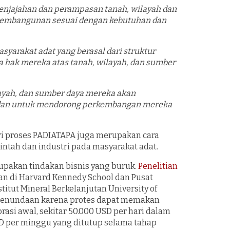
 penjajahan dan perampasan tanah, wilayah dan
pembangunan sesuai dengan kebutuhan dan
rakat adat yang berasal dari struktur
tama hak mereka atas tanah, wilayah, dan sumber
ayah, dan sumber daya mereka akan
 dan untuk mendorong perkembangan mereka
ri proses PADIATAPA juga merupakan cara
ntah dan industri pada masyarakat adat.
pakan tindakan bisnis yang buruk.
Penelitian
aan di Harvard Kennedy School dan Pusat
itut Mineral Berkelanjutan University of
penundaan karena protes dapat memakan
orasi awal, sekitar 50.000 USD per hari dalam
SD per minggu yang ditutup selama tahap